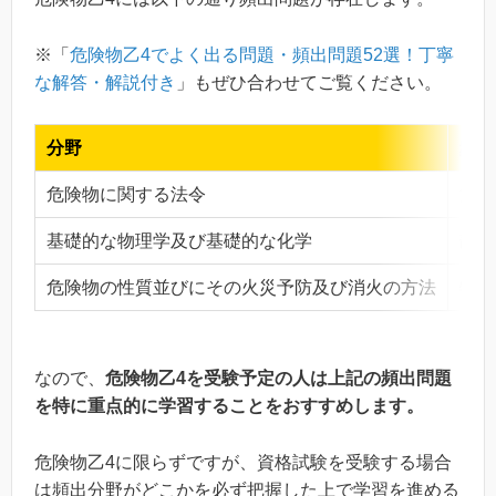
※「
危険物乙4でよく出る問題・頻出問題52選！丁寧
な解答・解説付き
」もぜひ合わせてご覧ください。
分野
頻出
危険物に関する法令
第1
基礎的な物理学及び基礎的な化学
静電
危険物の性質並びにその火災予防及び消火の方法
特殊
なので、
危険物乙4を受験予定の人は上記の頻出問題
を特に重点的に学習することをおすすめします。
危険物乙4に限らずですが、資格試験を受験する場合
は頻出分野がどこかを必ず把握した上で学習を進める